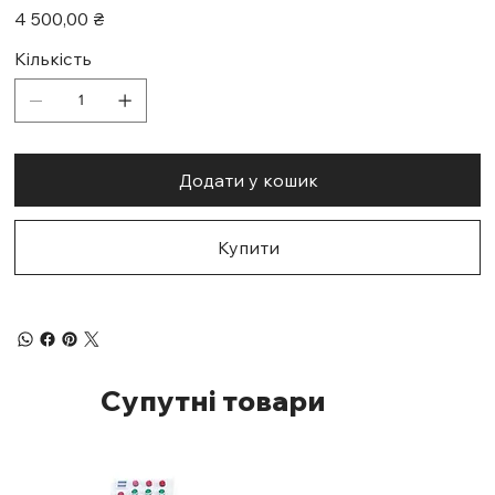
Ціна
4 500,00 ₴
Кількість
Додати у кошик
Купити
Супутні товари