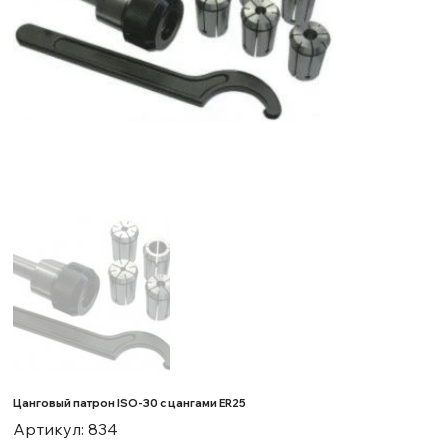
Цанговый патрон ISO-30 с цангами ER25
Артикул
Артикул:
834
834