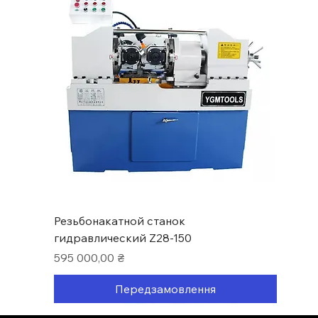
Резьбонакатной станок
гидравлический Z28-150
Ціна
595 000,00 ₴
Передзамовлення
Нові надходження