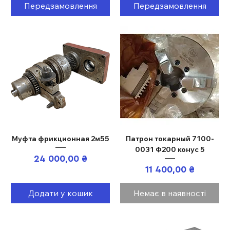
Передзамовлення
Передзамовлення
Муфта фрикционная 2м55
Патрон токарный 7100-
0031 Ф200 конус 5
Ціна
24 000,00 ₴
Ціна
11 400,00 ₴
Додати у кошик
Немає в наявності