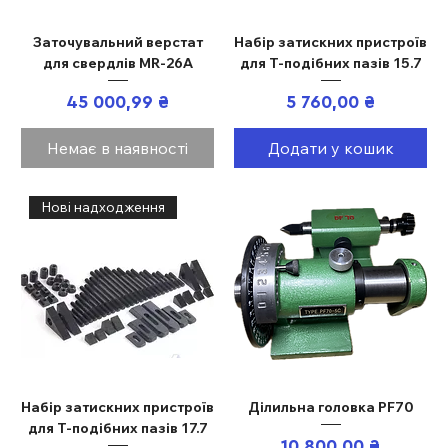
Заточувальний верстат
Набір затискних пристроїв
для свердлів MR-26A
для Т-подібних пазів 15.7
Ціна
Ціна
45 000,99 ₴
5 760,00 ₴
Немає в наявності
Додати у кошик
Нові надходження
Набір затискних пристроїв
Ділильна головка PF70
для Т-подібних пазів 17.7
Ціна
10 800,00 ₴