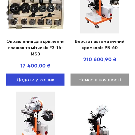
Оправлення для кріплення
Верстат автоматичний
плашок та мітчиків F3-16-
кромкоріз PB-60
MS3
Ціна
210 600,90 ₴
Ціна
17 400,00 ₴
Додати у кошик
Немає в наявності