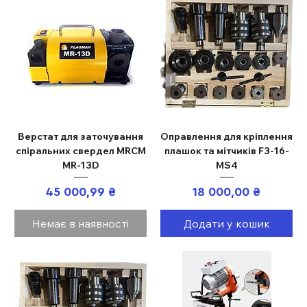
Верстат для заточування
Оправлення для кріплення
спіральних свердел MRCM
плашок та мітчиків F3-16-
MR-13D
MS4
Ціна
Ціна
45 000,99 ₴
18 000,00 ₴
Немає в наявності
Додати у кошик