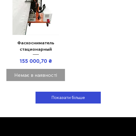
Фаскосниматель
стационарный
Ціна
155 000,70 ₴
Немає в наявності
Показати більше