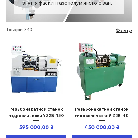
зняття фаски і газополум'яного різання
Інструмент для ремонту теплообмінних
апаратів.
Товарів: 340
Фільтр
Резьбонакатной станок
Резьбонакатной станок
гидравлический Z28-150
гидравлический Z28-40
Ціна
Ціна
595 000,00 ₴
450 000,00 ₴