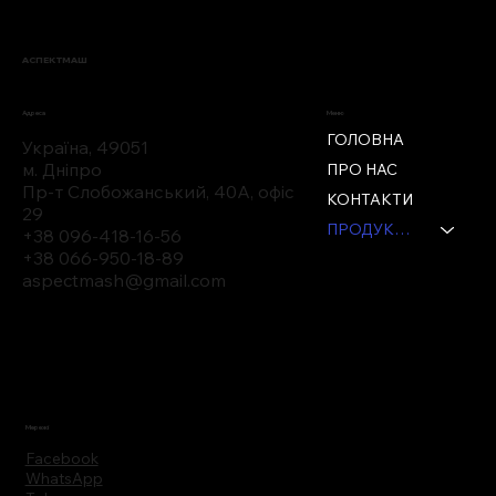
АСПЕКТМАШ
Меню
Адреса
ГОЛОВНА
Україна, 49051
м. Дніпро
ПРО НАС
Пр-т Слобожанський, 40А, офіс
КОНТАКТИ
29
ПРОДУКЦІЯ
+38 096-418-16-56
+38 066-950-18-89
aspectmash@gmail.com
Мережі
Facebook
WhatsApp