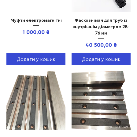
Муфти електромагнітні
Фаскознімач для труб із
внутрішнім діаметром 28-
Ціна
1 000,00 ₴
76 мм
Ціна
40 500,00 ₴
Додати у кошик
Додати у кошик