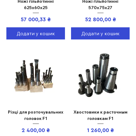
Ножі гільйотинні
Ножі гільйотинні
625х60х25
570х75х27
Ціна
Ціна
57 000,33 ₴
52 800,00 ₴
Додати у кошик
Додати у кошик
Різці для розточувальних
Хвостовики к расточным
головок F1
головкам F1
Ціна
Ціна
2 400,00 ₴
1 260,00 ₴