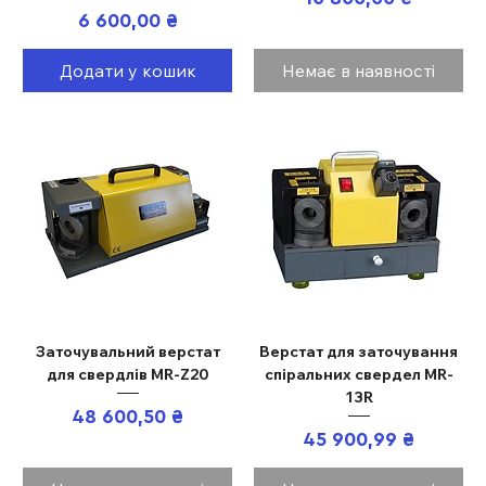
Ціна
6 600,00 ₴
Додати у кошик
Немає в наявності
Заточувальний верстат
Верстат для заточування
для свердлів MR-Z20
спіральних свердел MR-
13R
Ціна
48 600,50 ₴
Ціна
45 900,99 ₴