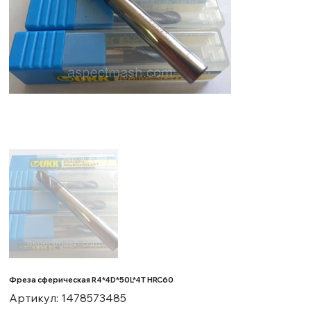
Фреза сферическая R4*4D*50L*4T HRC60
Артикул
Артикул:
1478573485
1478573485