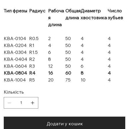
Тип фрезы
Радиус
Рабоча
Общая
Диаметр
Число
я
длина
хвостовика
зубьев
длина
KBA-0104
R0.5
2
50
4
4
KBA-0204
R1
4
50
4
4
KBA-0304
R1.5
6
50
4
4
KBA-0404
R2
8
50
4
4
KBA-0604
R3
12
50
6
4
KBA-0804
R4
16
60
8
4
KBA-1004
R5
20
75
10
4
Кількість
Додати у кошик