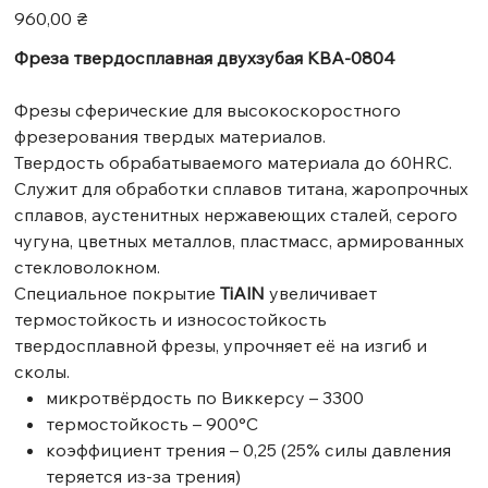
Ціна
960,00 ₴
Фреза твердосплавная двухзубая KBA-0804
Фрезы сферические для высокоскоростного
фрезерования твердых материалов.
Твердость обрабатываемого материала до 60HRC.
Служит для обработки сплавов титана, жаропрочных
сплавов, аустенитных нержавеющих сталей, серого
чугуна, цветных металлов, пластмасс, армированных
стекловолокном.
Специальное покрытие
TiAlN
увеличивает
термостойкость и износостойкость
твердосплавной фрезы, упрочняет её на изгиб и
сколы.
микротвёрдость по Виккерсу – 3300
термостойкость – 900°C
коэффициент трения – 0,25 (25% силы давления
теряется из-за трения)