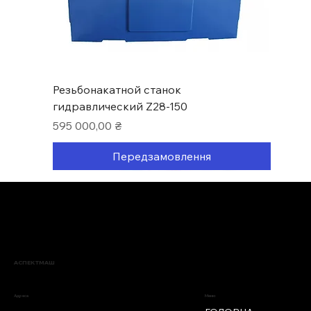
Резьбонакатной станок
гидравлический Z28-150
Ціна
595 000,00 ₴
Передзамовлення
Нові надходження
АСПЕКТМАШ
Меню
Адреса