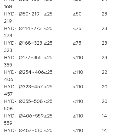
168
HYD-
Ø50~219
≤25
≤50
23
219
HYD-
Ø114~273
≤25
≤75
23
273
HYD-
Ø168~323
≤25
≤75
23
323
HYD-
Ø177~355
≤25
≤110
23
355
HYD-
Ø254~406
≤25
≤110
22
406
HYD-
Ø323~457
≤25
≤110
20
457
HYD-
Ø355~508
≤25
≤110
20
508
HYD-
Ø406~559
≤25
≤110
14
559
HYD-
Ø457~610
≤25
≤110
14