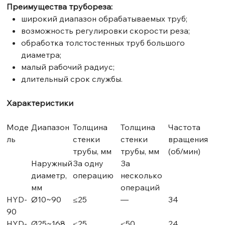
Преимущества трубореза:
широкий диапазон обрабатываемых труб;
возможность регулировки скорости реза;
обработка толстостенных труб большого
диаметра;
малый рабочий радиус;
длительный срок службы.
Характеристики
Моде
Диапазон
Толщина
Толщина
Частота
ль
стенки
стенки
вращения
трубы, мм
трубы, мм
(об/мин)
Наружный
За одну
За
диаметр,
операцию
несколько
мм
операций
HYD-
Ø10~90
≤25
—
34
90
HYD-
Ø25~168
≤25
≤50
24