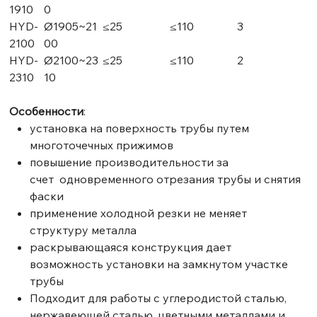
1910
0
HYD-
Ø1905~21
≤25
≤110
3
2100
00
HYD-
Ø2100~23
≤25
≤110
2
2310
10
Особенности
:
установка на поверхность трубы путем
многоточечных прижимов
повышение производительности за
счет одновременного отрезания трубы и снятия
фаски
применение холодной резки не меняет
структуру металла
раскрывающаяся конструкция дает
возможность установки на замкнутом участке
трубы
Подходит для работы с углеродистой сталью,
нержавеющей сталью, цветными металлами и