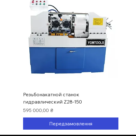
Резьбонакатной станок
гидравлический Z28-150
Ціна
595 000,00 ₴
Передзамовлення
Нові надходження