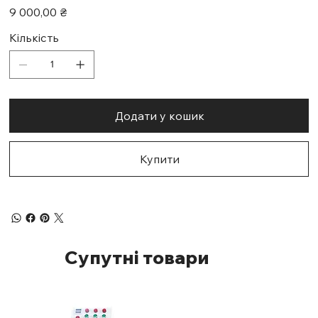
Ціна
9 000,00 ₴
Кількість
Додати у кошик
Купити
Супутні товари