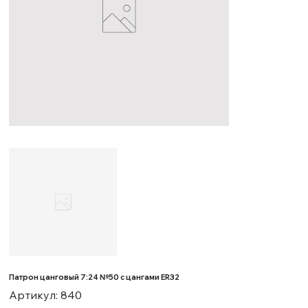
Патрон цанговый 7:24 №50 с цангами ER32
Артикул
Артикул:
840
840