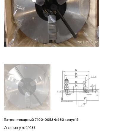
Патрон токарный 7100-0053 Ф630 конус 15
Артикул
Артикул:
240
240