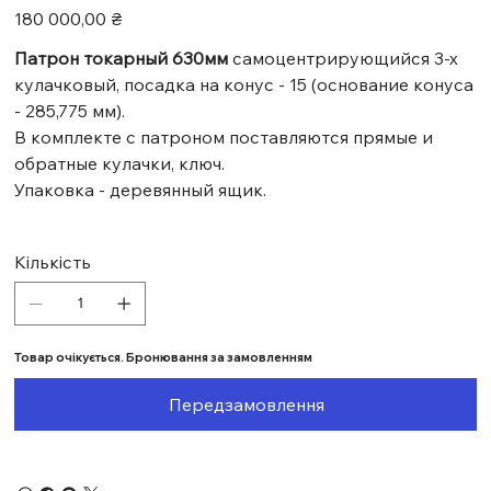
Ціна
180 000,00 ₴
Патрон токарный 630мм
самоцентрирующийся 3-х
кулачковый, посадка на конус - 15 (основание конуса
- 285,775 мм).
В комплекте с патроном поставляются прямые и
обратные кулачки, ключ.
Упаковка - деревянный ящик.
Кількість
Товар очікується. Бронювання за замовленням
Передзамовлення