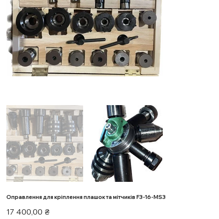
Оправлення для кріплення плашок та мітчиків F3-16-MS3
Ціна
17 400,00 ₴