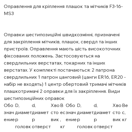
Оправлення для кріплення плашок та мітчиків F3-16-
MS3
Оправки шестипозиційні швидкозмінні, призначені
для закріплення мітчиків, плашок, свердл та інших
пристроїв. Оправлення мають шість високоточних
фіксованих положень. Застосовуються на
свердлильних верстатах, токарних та інших
верстатах. У комплекті постачаються: 2 патрона
свердлильних 1 патрон цанговий (цанги ER16, ER20 -
набір не входять) 1 центр обертовий тримачі мітчиків
плашкотримачі 2 оправки для їх закріплення. Види
шестипозиційних оправок
Обо
D,
d,
Хво
В
Обо
D,
d,
Хво
Ве
знач
диамет
диамет
сто
ес
знач
диамет
диамет
сто
с,
ение
р
р
вик
,
ение
р
р
вик
кг
головк
отверст
кг
головк
отверст