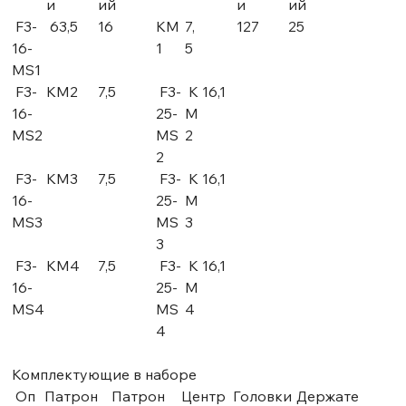
и
ий
и
ий
F3-
63,5
16
КМ
7,
127
25
16-
1
5
MS1
F3-
КМ2
7,5
F3-
К
16,1
16-
25-
М
MS2
MS
2
2
F3-
КМ3
7,5
F3-
К
16,1
16-
25-
М
MS3
MS
3
3
F3-
КМ4
7,5
F3-
К
16,1
16-
25-
М
MS4
MS
4
4
Комплектующие в наборе
Оп
Патрон
Патрон
Центр
Головки
Держате