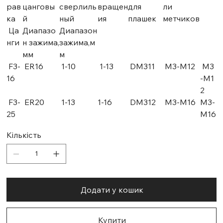
рав
цанговы
сверлиль
вращен
для
ли
ка
й
ный
ия
плашек
метчиков
Ца
Диапазо
Диапазон
нги
н зажима,
зажима,м
мм
м
F3-
ER16
1-10
1-13
DM311
М3-М12
М3
16
-М1
2
F3-
ER20
1-13
1-16
DM312
М3-М16
М3-
25
М16
Кількість
Додати у кошик
Купити