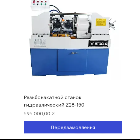
Резьбонакатной станок
гидравлический Z28-150
Ціна
595 000,00 ₴
Передзамовлення
Нові надходження