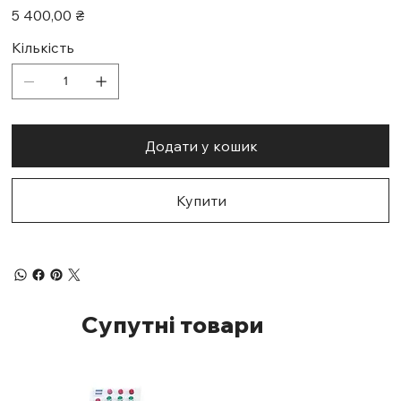
Ціна
5 400,00 ₴
Кількість
Додати у кошик
Купити
Супутні товари