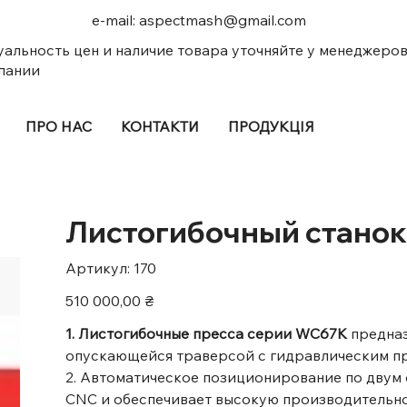
e-mail:
aspectmash@gmail.com
уальность цен и наличие товара уточняйте у менеджеро
пании
ПРО НАС
КОНТАКТИ
ПРОДУКЦІЯ
Листогибочный станок
Артикул
Артикул:
170
170
Ціна
510 000,00 ₴
1. Листогибочные пресса серии WC67K
предназ
опускающейся траверсой с гидравлическим п
2. Автоматическое позиционирование по двум
CNC и обеспечивает высокую производительно