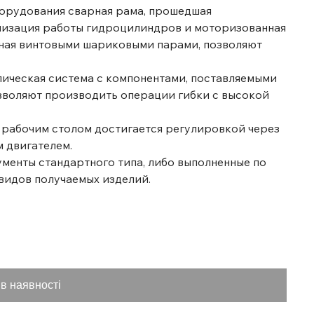
борудования сварная рама, прошедшая
низация работы гидроцилиндров и моторизованная
ная винтовыми шариковыми парами, позволяют
ическая система с компонентами, поставляемыми
зволяют производить операции гибки с высокой
 рабочим столом достигается регулировкой через
 двигателем.
менты стандартного типа, либо выполненные по
видов получаемых изделий.
в наявності