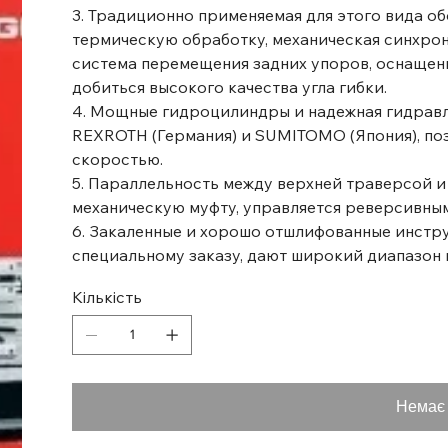
3. Традиционно применяемая для этого вида о
термическую обработку, механическая синхро
система перемещения задних упоров, оснащен
добиться высокого качества угла гибки.
4. Мощные гидроцилиндры и надежная гидравл
REXROTH (Германия) и SUMITOMO (Япония), по
скоростью.
5. Параллельность между верхней траверсой и
механическую муфту, управляется реверсивным
6. Закаленные и хорошо отшлифованные инстру
специальному заказу, дают широкий диапазон 
Кількість
Немає 