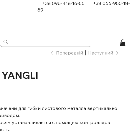
+38 096-418-16-56
+
38 066-950-18-
89
в
Попередній
Наступний
 YANGLI
начены для гибки листового металла вертикально
риводом.
 осям устанавливается с помощью контроллера
сть.