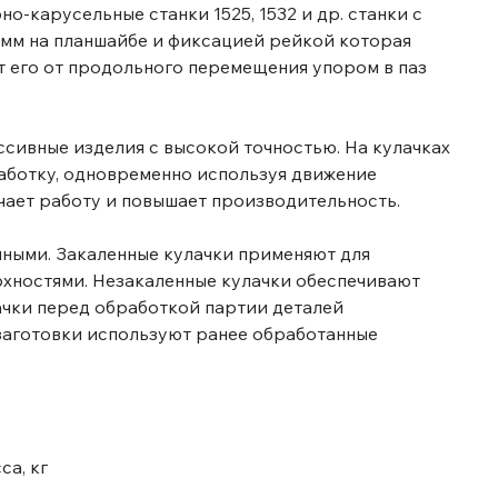
о-карусельные станки 1525, 1532 и др. станки с
 мм на планшайбе и фиксацией рейкой которая
 его от продольного перемещения упором в паз
ссивные изделия с высокой точностью. На кулачках
ботку, одновременно используя движение
гчает работу и повышает производительность.
нными. Закаленные кулачки применяют для
рхностями. Незакаленные кулачки обеспечивают
лачки перед обработкой партии деталей
 заготовки используют ранее обработанные
са, кг