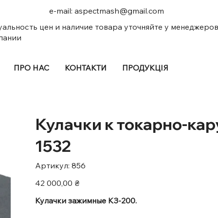
e-mail:
aspectmash@gmail.com
уальность цен и наличие товара уточняйте у менеджеро
пании
ПРО НАС
КОНТАКТИ
ПРОДУКЦІЯ
Кулачки к токарно-кар
1532
Артикул
Артикул:
856
856
Ціна
42 000,00 ₴
Кулачки зажимные КЗ-200.