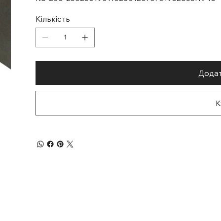
Кількість
Додат
К