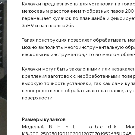
Кулачки предназначены для установки на токарн
межосевым расстоянием т-образных пазов 200
перемещает кулачок по планшайбе и фиксирует
35H9 и паз планшайбы.
Такая конструкция позволяет обрабатывать ма
можно выполнять многоинструментальную обра
нескольких инструментов, что во многом обле
Кулачки могут быть закаленными или незакале
крепления заготовок с необработанными пове
высокую точность установки, так как сами ку
непосредственно обрабатывают на станке, а у
поверхности.
Размеры кулачков
Модель
A
B
H
h
L
l
a
b
c
d
k
Мас
КЗ-200
250
250
190
110
200
120
70
70
195
26
35H9
45