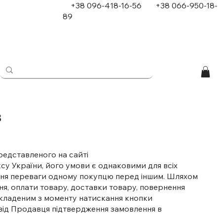
+38 096-418-16-56
+
38 066-950-18-
89
в
в
редставленого на сайті
ексу України, його умови є однаковими для всіх
дання переваги одному покупцю перед іншим. Шляхом
я, оплати товару, доставки товару, повернення
 укладеним з моменту натискання кнопки
 від Продавця підтвердження замовлення в