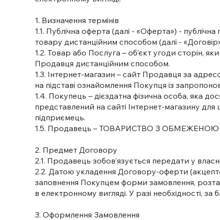
1. Визначення термінів
1.1. Публічна оферта (далі - «Оферта») - публі
товару дистанційним способом (далі - «Договір»)
1.2. Товар або Послуга – об'єкт угоди сторін, 
Продавця дистанційним способом.
1.3. Інтернет-магазин – сайт Продавця за адре
на підставі ознайомлення Покупця із запропон
1.4. Покупець – дієздатна фізична особа, яка д
представлений на сайті Інтернет-магазину для ц
підприємець.
1.5. Продавець – ТОВАРИСТВО З ОБМЕЖЕНОЮ В
2. Предмет Договору
2.1. Продавець зобов’язується передати у влас
2.2. Датою укладення Договору-оферти (акцеп
заповнення Покупцем форми замовлення, розташ
в електронному вигляді. У разі необхідності, з
3. Оформлення Замовлення