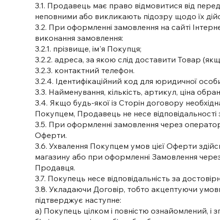
3.1. Продавець має право відмовитися від пере
неповними або викликають підозру щодо їх дійсн
3.2. При оформленні замовлення на сайті Інтер
виконання замовлення:
3.2.1. прізвище, ім'я Покупця;
3.2.2. адреса, за якою слід доставити Товар (я
3.2.3. контактний телефон.
3.2.4. Ідентифікаційний код для юридичної особ
3.3. Найменування, кількість, артикул, ціна об
3.4. Якщо будь-якої із Сторін договору необхідна
Покупцем, Продавець не несе відповідальності з
3.5. При оформленні замовлення через оператора 
Оферти.
3.6. Ухвалення Покупцем умов цієї Оферти здій
магазину або при оформленні Замовлення через
Продавця.
3.7. Покупець несе відповідальність за достові
3.8. Укладаючи Договір, тобто акцептуючи умо
підтверджує наступне:
а) Покупець цілком і повністю ознайомлений, і з