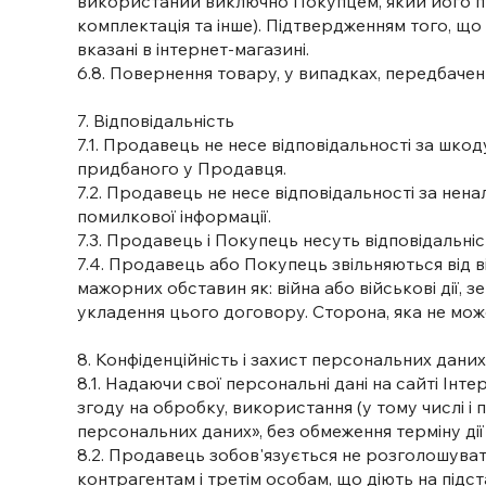
використаний виключно Покупцем, який його прид
комплектація та інше). Підтвердженням того, що
вказані в інтернет-магазині.
6.8. Повернення товару, у випадках, передбаче
7. Відповідальність
7.1. Продавець не несе відповідальності за шко
придбаного у Продавця.
7.2. Продавець не несе відповідальності за нен
помилкової інформації.
7.3. Продавець і Покупець несуть відповідальні
7.4. Продавець або Покупець звільняються від в
мажорних обставин як: війна або військові дії, з
укладення цього договору. Сторона, яка не мож
8. Конфіденційність і захист персональних дани
8.1. Надаючи свої персональні дані на сайті І
згоду на обробку, використання (у тому числі і
персональних даних», без обмеження терміну дії 
8.2. Продавець зобов'язується не розголошува
контрагентам і третім особам, що діють на підс