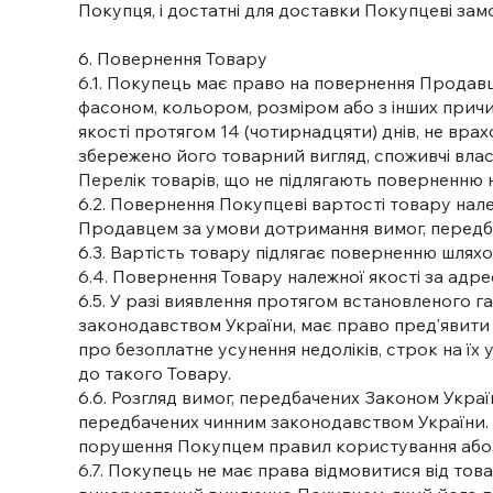
Покупця, і достатні для доставки Покупцеві зам
6. Повернення Товару
6.1. Покупець має право на повернення Продав
фасоном, кольором, розміром або з інших прич
якості протягом 14 (чотирнадцяти) днів, не вра
збережено його товарний вигляд, споживчі влас
Перелік товарів, що не підлягають поверненню н
6.2. Повернення Покупцеві вартості товару нал
Продавцем за умови дотримання вимог, передбач
6.3. Вартість товару підлягає поверненню шлях
6.4. Повернення Товару належної якості за ад
6.5. У разі виявлення протягом встановленого г
законодавством України, має право пред'явити 
про безоплатне усунення недоліків, строк на ї
до такого Товару.
6.6. Розгляд вимог, передбачених Законом Укр
передбачених чинним законодавством України. П
порушення Покупцем правил користування або зб
6.7. Покупець не має права відмовитися від тов