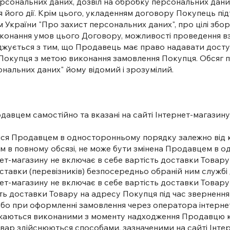
 персональних даних, дозвіл на обробку персональних дани
я його дії. Крім цього, укладенням договору Покупець пі
України "Про захист персональних даних", про цілі збору
онання умов цього Договору, можливості проведення вза
оджується з тим, що Продавець має право надавати досту
Покупця з метою виконання замовлення Покупця. Обсяг п
ональних даних" йому відомий і зрозумілий.
авцем самостійно та вказані на сайті Інтернет-магазину. 
тися Продавцем в односторонньому порядку залежно від 
ем в повному обсязі, не може бути змінена Продавцем в 
ернет-магазину не включає в себе вартість доставки Тов
ставки (перевізників) безпосередньо обраній ним службі 
рнет-магазину не включає в себе вартість доставки Товар
ть доставки Товару на адресу Покупця під час зверненн
або при оформленні замовлення через оператора інтерне
важаються виконаними з моменту надходження Продавцю к
вар здійснюються способами, зазначеними на сайті Інтерн