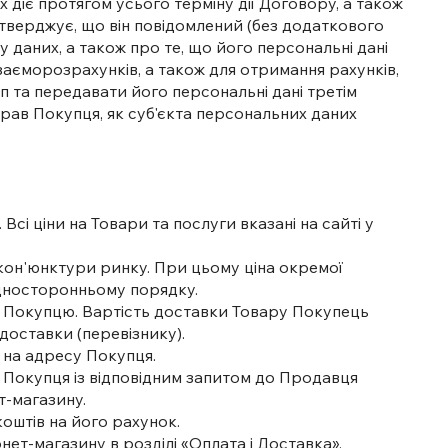
х діє протягом усього терміну дії Договору, а також
дтверджує, що він повідомлений (без додаткового
 даних, а також про те, що його персональні дані
єморозрахунків, а також для отримання рахунків,
п та передавати його персональні дані третім
рав Покупця, як суб'єкта персональних даних
Всі ціни на Товари та послуги вказані на сайті у
кон'юнктури ринку. При цьому ціна окремої
односторонньому порядку.
ару Покупцю. Вартість доставки Товару Покупець
доставки (перевізнику).
у на адресу Покупця.
я Покупця із відповідним запитом до Продавця
т-магазину.
оштів на його рахунок.
ет-магазину в розділі «Оплата і Доставка».