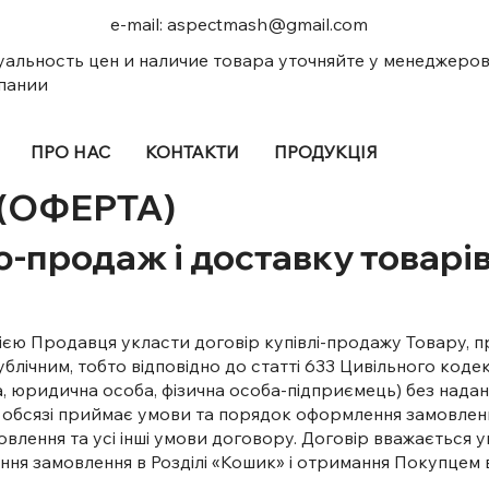
e-mail:
aspectmash@gmail.com
уальность цен и наличие товара уточняйте у менеджеро
пании
ПРО НАС
КОНТАКТИ
ПРОДУКЦІЯ
(ОФЕРТА)
ю-продаж і доставку товарі
ією Продавця укласти договір купівлі-продажу Товару, п
публічним, тобто відповідно до статті 633 Цивільного код
оба, юридична особа, фізична особа-підприємець) без на
обсязі приймає умови та порядок оформлення замовленн
мовлення та усі інші умови договору. Договір вважається
ння замовлення в Розділі «Кошик» і отримання Покупцем