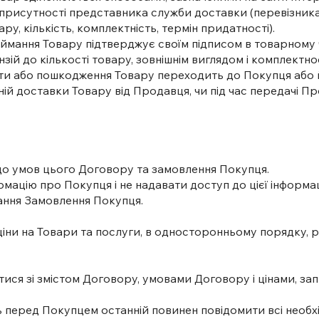
присутності представника служби доставки (перевізника)
у, кількість, комплектність, термін придатності).
иймання Товару підтверджує своїм підписом в товарному ч
зій до кількості товару, зовнішнім виглядом і комплектно
рати або пошкодження Товару переходить до Покупця аб
ній доставки Товару від Продавця, чи під час передачі П
і до умов цього Договору та замовлення Покупця.
рмацію про Покупця і не надавати доступ до цієї інформац
ання Замовлення Покупця.
ціни на Товари та послуги, в односторонньому порядку, ро
ися зі змістом Договору, умовами Договору і цінами, з
 перед Покупцем останній повинен повідомити всі необхі