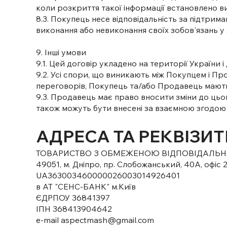
коли розкриття такої інформації встановлено 
8.3. Покупець несе відповідальність за підтрим
виконання або невиконання своїх зобов'язань у з
9. Інші умови
9.1. Цей договір укладено на території України 
9.2. Усі спори, що виникають між Покупцем і П
переговорів, Покупець та/або Продавець мають
9.3. Продавець має право вносити зміни до цьо
також можуть бути внесені за взаємною згодою
АДРЕСА ТА РЕКВІЗИ
ТОВАРИСТВО З ОБМЕЖЕНОЮ ВІДПОВІДАЛЬН
49051, м. Дніпро, пр. Слобожанський, 40А, офіс 
UA363003460000026003014926401
в АТ "СЕНС-БАНК" м.Київ
ЄДРПОУ 36841397
ІПН 368413904642
e-mail aspectmash@gmail.com