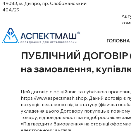
49083, м. Дніпро, пр. Слобожанський
40А/29
Акт
ком
ГОЛОВНА
ПУБЛІЧНИЙ ДОГОВІР 
на замовлення, купівл
Цей договір є офіційною та публічною пропозиц
https://www.aspectmash.shop
. Даний договір є 
покупців незалежно від їх статусу (фізична ос
укладення цього Договору покупець в повному 
товару, відповідальності за недобросовісне за
«Підтвердити Замовлення» на сторінці оформле
електронному вигляді.