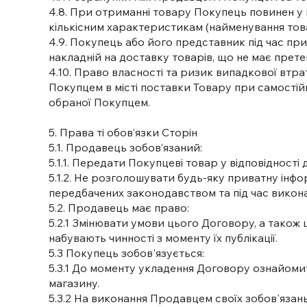
4.8. При отриманні товару Покупець повинен у 
кількісним характеристикам (найменування товар
4.9. Покупець або його представник під час пр
накладній на доставку товарів, що не має претен
4.10. Право власності та ризик випадкової вт
Покупцем в місті поставки Товару при самостій
обраної Покупцем.
5. Права ті обов’язки Сторін
5.1. Продавець зобов’язаний:
5.1.1. Передати Покупцеві товар у відповідност
5.1.2. Не розголошувати будь-яку приватну інфо
передбачених законодавством та під час викон
5.2. Продавець має право:
5.2.1 Змінювати умови цього Договору, а також 
набувають чинності з моменту їх публікації.
5.3 Покупець зобов'язується:
5.3.1 До моменту укладення Договору ознайомит
магазину.
5.3.2 На виконання Продавцем своїх зобов'язань