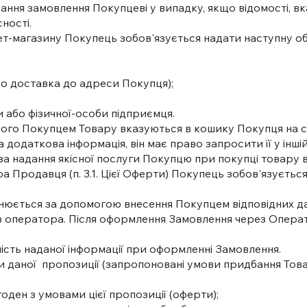
дання замовлення Покупцеві у випадку, якщо відомості, в
ості.​
нет-магазину Покупець зобов'язується надати наступну 
кщо доставка до адреси Покупця);
и або фізичної-особи підприємця.
раного Покупцем Товару вказуються в кошику Покупця на с
 додаткова інформація, він має право запросити її у іншій
а надання якісної послуги Покупцю при покупці товару в
Продавця (п. 3.1. Цієї Оферти) Покупець зобов'язується на
снюється за допомогою внесення Покупцем відповідних да
 оператора. Після оформлення Замовлення через Операт
рність наданої інформації при оформленні Замовлення.
ви даної пропозиції (запропоновані умови придбання То
годен з умовами цієї пропозиції (оферти);