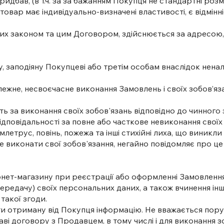
бав, (в т.ч. за за бажанням Покупця не стандартні розмі
 товар має індивідуально-визначені властивості, є відмін
них законом та цим Договором, здійснюється за адресою, 
ду, заподіяну Покупцеві або третім особам внаслідок нен
алежне, несвоєчасне виконання Замовлень і своїх зобов’
сть за виконання своїх зобов'язань відповідно до чинног
ідповідальності за повне або часткове невиконання свої
емлетрус, повінь, пожежа та інші стихійні лиха, що виникл
е виконати свої зобов'язання, негайно повідомляє про це
х
нтернет-магазину при реєстрації або оформленні Замовле
 передачу) своїх персональних даних, а також вчинення і
такої згоди.
ти отриману від Покупця інформацію. Не вважається пор
таві договору з Продавцем, в тому числі і для виконання 