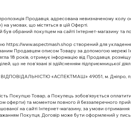
чна пропозиція Продавця, адресована невизначеному колу 
 на умовах, що містяться в цій Оферті.
який був обраний покупцем на сайті Інтернет-магазину та
сою
https://www.aspectmash.shop
створений для укладення 
ованим Продавцем описом Товару за допомогою мережі Ін
осягла 18 років, отримує інформацію від Продавця, розміщ
ілей, що не пов'язані зі здійсненням підприємницької дія
ІДПОВІДАЛЬНІСТЮ «АСПЕКТМАШ» 49051, м. Дніпро, пр. 
ність Покупцю Товар, а Покупець зобов’язується оплатит
том оферти) та моментом повного й беззаперечного при
ованої на сайті Інтернет-магазину, за умови отриманн
а бажанням Покупця, Договір може бути оформлений у пись