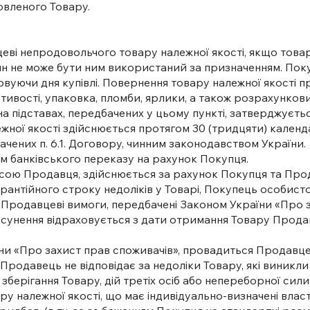
овленого Товару.
цеві непродовольчого товару належної якості, якщо това
ин не може бути ним використаний за призначенням. Пок
ховуючи дня купівлі. Повернення товару належної якості 
тивості, упаковка, пломби, ярлики, а також розрахунков
а підставах, передбачених у цьому пункті, затверджуєтьс
ежної якості здійснюється протягом 30 (тридцяти) кален
ених п. 6.1. Договору, чинним законодавством України.
ом банківського переказу на рахунок Покупця.
ресою Продавця, здійснюється за рахунок Покупця та Про
арантійного строку недоліків у Товарі, Покупець особисто
Продавцеві вимоги, передбачені Законом України «Про з
х усунення відраховується з дати отримання Товару Прод
аїни «Про захист прав споживачів», провадиться Продавц
родавець не відповідає за недоліки Товару, які виникли
ерігання Товару, дій третіх осіб або непереборної сили
ару належної якості, що має індивідуально-визначені вла