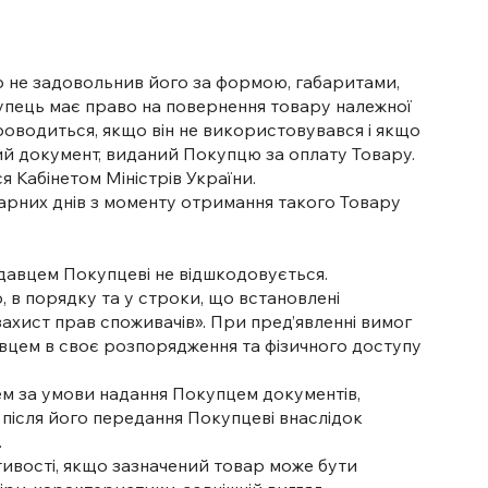
р не задовольнив його за формою, габаритами,
упець має право на повернення товару належної
проводиться, якщо він не використовувався і якщо
ий документ, виданий Покупцю за оплату Товару.
я Кабінетом Міністрів України.
дарних днів з моменту отримання такого Товару
давцем Покупцеві не відшкодовується.
, в порядку та у строки, що встановлені
ахист прав споживачів». При пред’явленні вимог
авцем в своє розпорядження та фізичного доступу
ем за умови надання Покупцем документів,
 після його передання Покупцеві внаслідок
.
стивості, якщо зазначений товар може бути