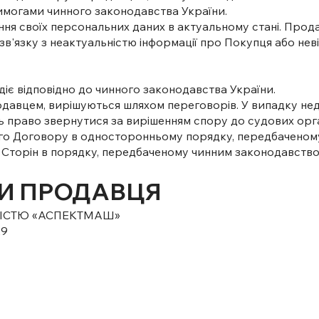
вимогами чинного законодавства України.
ання своїх персональних даних в актуальному стані. Прода
в'язку з неактуальністю інформації про Покупця або невід
і діє відповідно до чинного законодавства України.
родавцем, вирішуються шляхом переговорів. У випадку н
 право звернутися за вирішенням спору до судових орган
го Договору в односторонньому порядку, передбаченому п.
 Сторін в порядку, передбаченому чинним законодавство
ТИ ПРОДАВЦЯ
ІСТЮ «АСПЕКТМАШ»
29