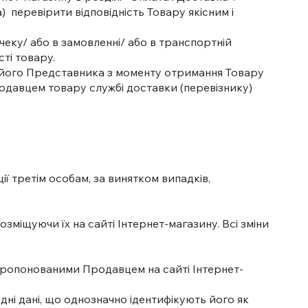
 перевірити відповідність Товару якісним і
еку/ або в замовленні/ або в транспортній
сті товару.
о його Представника з моменту отримання Товару
родавцем товару службі доставки (перевізнику)
ії третім особам, за винятком випадків,
зміщуючи їх на сайті Інтернет-магазину. Всі зміни
апропонованими Продавцем на сайті Інтернет-
дні дані, що однозначно ідентифікують його як