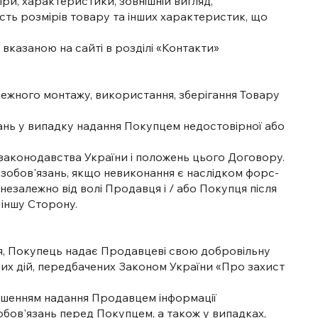
ри, характеристики, зовнішній вигляд,
ність розмірів товару та інших характеристик, що
вказаною на сайті в розділі «Контакти»
алежного монтажу, використання, зберігання Товару
язань у випадку надання Покупцем недостовірної або
о законодавства України і положень цього Договору.
х зобов'язань, якщо невиконання є наслідком форс-
и незалежно від волі Продавця і / або Покупця після
 іншу Сторону.
ння, Покупець надає Продавцеві свою добровільну
нших дій, передбачених Законом України «Про захист
ушенням надання Продавцем інформації
зобов'язань перед Покупцем, а також у випадках,