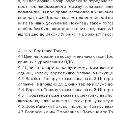
б) він дає дозвіл на збір, обробку та передачу
протягом необмеженого терміну після закінченн
повідомлення) про права, встановлених Законом 
передаються Продавцю з метою можливості вик
актів та інших документів. Покупець також пог
особам без будь-яких додаткових повідомлень 
відповідно до Закону України "Про захист перс
4. Ціна і Доставка Товару
4.1 Ціни на Товари та послуги визначаються Прод
гривнях з урахуванням ПДВ.
4.2 Ціни на Товари та послуги можуть змінюва
одиниці Товару, вартість якої оплачена Покупц
4.3. Вартість Товару, яка вказана на сайті Інт
сплачує відповідно до діючих тарифів служб до
4.4. Вартість Товару яка вказана на сайті Інте
4.5. Продавець може вказати орієнтовну вартіс
шляхом надіслання листа на електронну пошту 
4.6. Зобов'язання Покупця по оплаті Товару в
4.7. Розрахунки між Продавцем і Покупцем за То