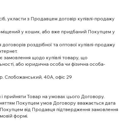
осіб, укласти з Продавцем договір купівлі-продажу
 поміщений у кошик, або вже придбаний Покупцем у
договорів роздрібної та оптової купівлі-продажу
тернет.
ує замовлення щодо купівлі товару, що
льності, або юридична особа чи фізична особа-
Слобожанський, 40А, офіс 29
и і прийняти Товар на умовах цього Договору.
йняттям Покупцем умов Договору вважається дата
я Покупцем від Продавця підтвердження замовлення
мовій формі.