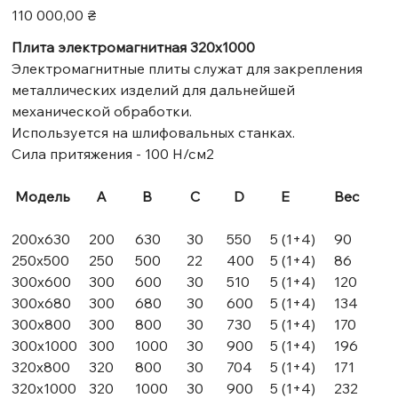
Цена
110 000,00 ₴
Плита электромагнитная 320х1000
Электромагнитные плиты служат для закрепления
металлических изделий для дальнейшей
механической обработки.
Используется на шлифовальных станках.
Сила притяжения - 100 Н/см2
Модель
А
В
С
D
E
Вес
200х630
200
630
30
550
5 (1+4)
90
250х500
250
500
22
400
5 (1+4)
86
300х600
300
600
30
510
5 (1+4)
120
300х680
300
680
30
600
5 (1+4)
134
300х800
300
800
30
730
5 (1+4)
170
300х1000
300
1000
30
900
5 (1+4)
196
320х800
320
800
30
704
5 (1+4)
171
320х1000
320
1000
30
900
5 (1+4)
232