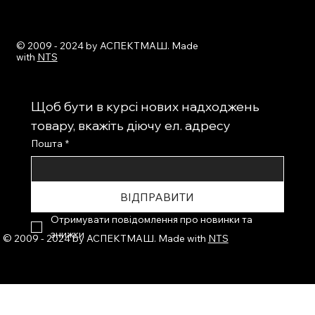
© 2009 - 2024 by АСПЕКТМАШ. Made
with
NTS
Щоб бути в курсі нових надходжень 
товару, вкажіть діючу ел. адресу
Пошта
*
ВІДПРАВИТИ
Отримувати повідомлення про новинки та 
знижки
© 2009 - 2024 by АСПЕКТМАШ. Made with
NTS