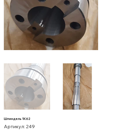
Шпиндель 1К62
Артикул:
Артикул:
249
249