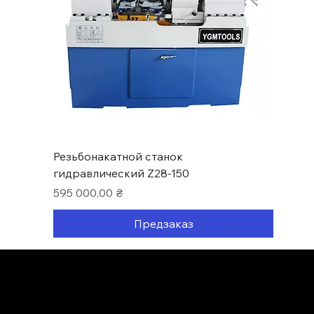
Резьбонакатной станок
гидравлический Z28-150
Цена
595 000,00 ₴
Предзаказ
Нові надходження