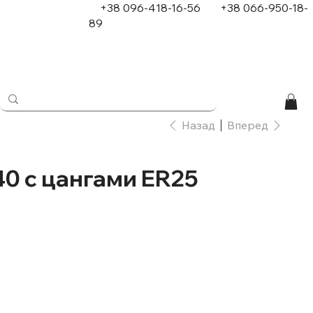
+38 096-418-16-56
+
38 066-950-18-
89
в
Назад
Вперед
0 с цангами ER25