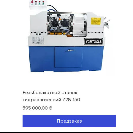
Резьбонакатной станок
гидравлический Z28-150
Цена
595 000,00 ₴
Предзаказ
Нові надходження