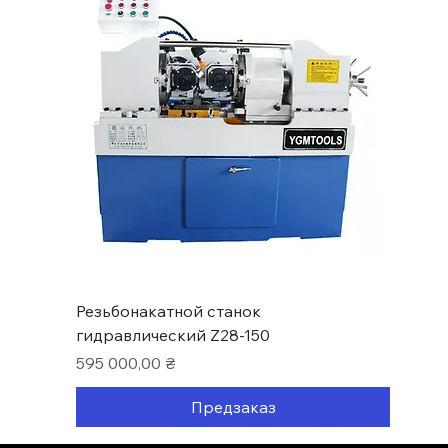
Резьбонакатной станок
гидравлический Z28-150
Цена
595 000,00 ₴
Предзаказ
Нові надходження