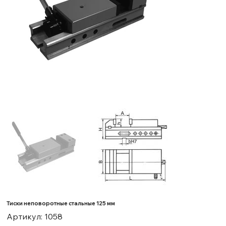
Тиски неповоротные стальные 125 мм
Артикул:
Артикул:
1058
1058