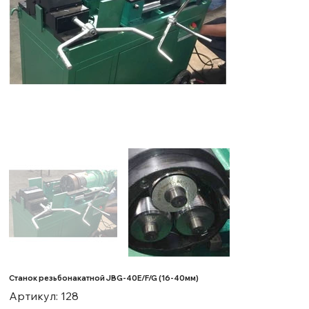
Станок резьбонакатной JBG-40E/F/G (16-40мм)
Артикул:
Артикул:
128
128