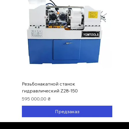
Резьбонакатной станок
гидравлический Z28-150
Цена
595 000,00 ₴
Предзаказ
Нові надходження