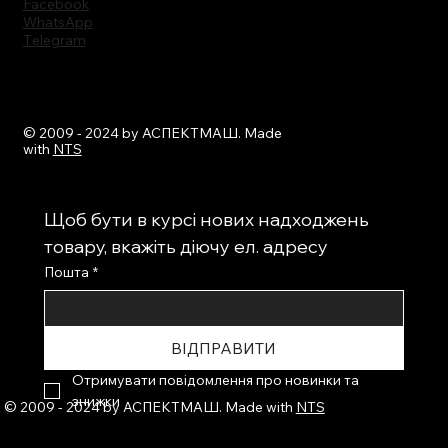
Facebook
WhatsApp
Тelegram
© 2009 - 2024 by АСПЕКТМАШ. Made
with
NTS
Щоб бути в курсі нових надходжень 
товару, вкажіть діючу ел. адресу
Пошта
*
ВІДПРАВИТИ
Отримувати повідомлення про новинки та 
знижки
© 2009 - 2024 by АСПЕКТМАШ. Made with
NTS