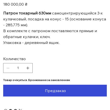
Цена
180 000,00 ₴
Патрон токарный 630мм
самоцентрирующийся 3-х
кулачковый, посадка на конус - 15 (основание конуса
- 285,775 мм).
В комплекте с патроном поставляются прямые и
обратные кулачки, ключ.
Упаковка - деревянный ящик.
Количество
Товар очікується. Бронювання за замовленням
Предзаказ