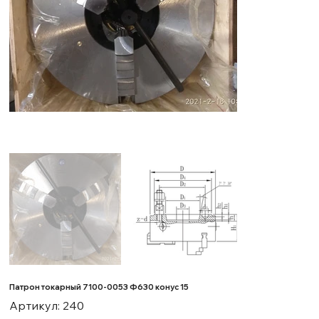
Патрон токарный 7100-0053 Ф630 конус 15
Артикул:
Артикул:
240
240