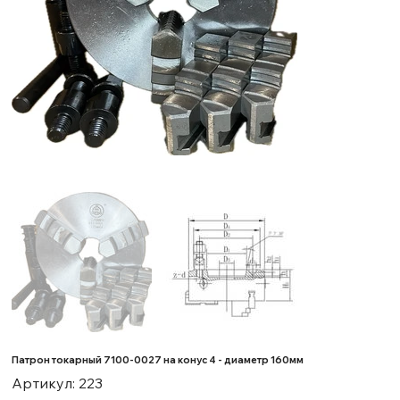
Патрон токарный 7100-0027 на конус 4 - диаметр 160мм
Артикул:
Артикул:
223
223