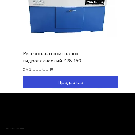
Резьбонакатной станок
гидравлический Z28-150
Цена
595 000,00 ₴
Предзаказ
Нові надходження
АСПЕКТМАШ