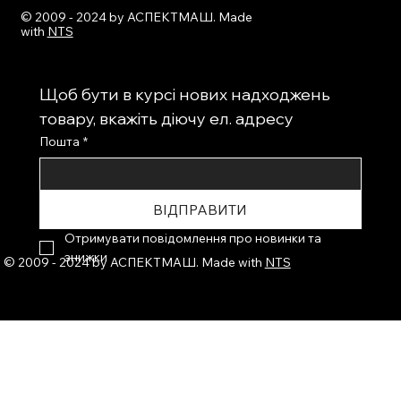
© 2009 - 2024 by АСПЕКТМАШ. Made
with
NTS
Щоб бути в курсі нових надходжень 
товару, вкажіть діючу ел. адресу
Пошта
*
ВІДПРАВИТИ
Отримувати повідомлення про новинки та 
знижки
© 2009 - 2024 by АСПЕКТМАШ. Made with
NTS