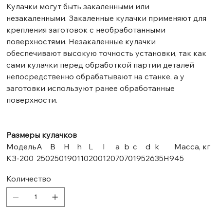
Кулачки могут быть закаленными или
незакаленными. Закаленные кулачки применяют для
крепления заготовок с необработанными
поверхностями. Незакаленные кулачки
обеспечивают высокую точность установки, так как
сами кулачки перед обработкой партии деталей
непосредственно обрабатывают на станке, а у
заготовки используют ранее обработанные
поверхности.
Размеры кулачков
Модель
A
B
H
h
L
l
a
b
c
d
k
Масса, кг
КЗ-200
250
250
190
110
200
120
70
70
195
26
35H9
45
Количество