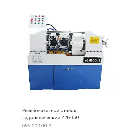
Резьбонакатной станок
гидравлический Z28-150
Цена
595 000,00 ₴