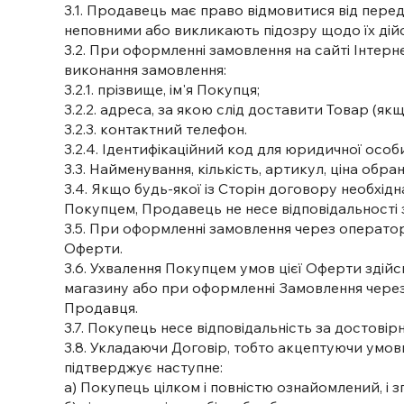
3.1. Продавець має право відмовитися від пере
неповними або викликають підозру щодо їх дійсн
3.2. При оформленні замовлення на сайті Інтер
виконання замовлення:
3.2.1. прізвище, ім'я Покупця;
3.2.2. адреса, за якою слід доставити Товар (я
3.2.3. контактний телефон.
3.2.4. Ідентифікаційний код для юридичної особ
3.3. Найменування, кількість, артикул, ціна об
3.4. Якщо будь-якої із Сторін договору необхідна
Покупцем, Продавець не несе відповідальності з
3.5. При оформленні замовлення через оператора 
Оферти.
3.6. Ухвалення Покупцем умов цієї Оферти здій
магазину або при оформленні Замовлення через
Продавця.
3.7. Покупець несе відповідальність за достові
3.8. Укладаючи Договір, тобто акцептуючи умо
підтверджує наступне:
а) Покупець цілком і повністю ознайомлений, і з