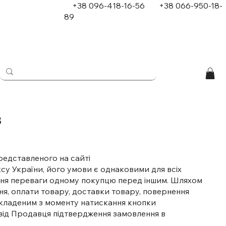
+38 096-418-16-56
+
38 066-950-18-
89
в
в
редставленого на сайті
ексу України, його умови є однаковими для всіх
дання переваги одному покупцю перед іншим. Шляхом
я, оплати товару, доставки товару, повернення
 укладеним з моменту натискання кнопки
 від Продавця підтвердження замовлення в