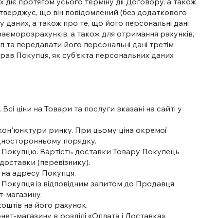
х діє протягом усього терміну дії Договору, а також
дтверджує, що він повідомлений (без додаткового
 даних, а також про те, що його персональні дані
єморозрахунків, а також для отримання рахунків,
п та передавати його персональні дані третім
рав Покупця, як суб'єкта персональних даних
Всі ціни на Товари та послуги вказані на сайті у
кон'юнктури ринку. При цьому ціна окремої
односторонньому порядку.
ару Покупцю. Вартість доставки Товару Покупець
доставки (перевізнику).
у на адресу Покупця.
я Покупця із відповідним запитом до Продавця
т-магазину.
оштів на його рахунок.
ет-магазину в розділі «Оплата і Доставка».