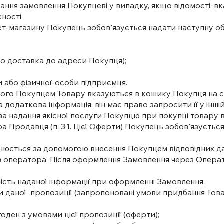
дання замовлення Покупцеві у випадку, якщо відомості, в
ості.​
нет-магазину Покупець зобов'язується надати наступну 
кщо доставка до адреси Покупця);
и або фізичної-особи підприємця.
раного Покупцем Товару вказуються в кошику Покупця на с
 додаткова інформація, він має право запросити її у іншій
а надання якісної послуги Покупцю при покупці товару в
Продавця (п. 3.1. Цієї Оферти) Покупець зобов'язується на
снюється за допомогою внесення Покупцем відповідних да
 оператора. Після оформлення Замовлення через Операт
рність наданої інформації при оформленні Замовлення.
ви даної пропозиції (запропоновані умови придбання То
годен з умовами цієї пропозиції (оферти);