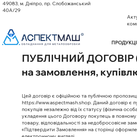
49083, м. Дніпро, пр. Слобожанський
40А/29
Акт
ком
ПРОДУКЦ
ПУБЛІЧНИЙ ДОГОВІР 
на замовлення, купівл
Цей договір є офіційною та публічною пропозиц
https://www.aspectmash.shop
. Даний договір є 
покупців незалежно від їх статусу (фізична ос
укладення цього Договору покупець в повному 
товару, відповідальності за недобросовісне за
«Підтвердити Замовлення» на сторінці оформле
електронному вигляді.