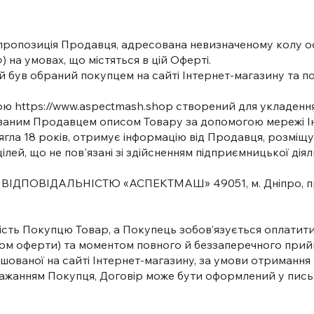
чна пропозиція Продавця, адресована невизначеному колу 
 на умовах, що містяться в цій Оферті.
який був обраний покупцем на сайті Інтернет-магазину та
сою
https://www.aspectmash.shop
створений для укладення 
ованим Продавцем описом Товару за допомогою мережі Ін
осягла 18 років, отримує інформацію від Продавця, розміщ
ілей, що не пов'язані зі здійсненням підприємницької дія
ІДПОВІДАЛЬНІСТЮ «АСПЕКТМАШ» 49051, м. Дніпро, пр. 
ність Покупцю Товар, а Покупець зобов’язується оплатит
том оферти) та моментом повного й беззаперечного при
ованої на сайті Інтернет-магазину, за умови отриманн
а бажанням Покупця, Договір може бути оформлений у пись