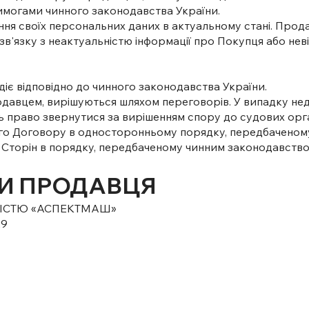
вимогами чинного законодавства України.
ання своїх персональних даних в актуальному стані. Прода
в'язку з неактуальністю інформації про Покупця або невід
і діє відповідно до чинного законодавства України.
родавцем, вирішуються шляхом переговорів. У випадку н
 право звернутися за вирішенням спору до судових орган
го Договору в односторонньому порядку, передбаченому п.
 Сторін в порядку, передбаченому чинним законодавство
ТИ ПРОДАВЦЯ
ІСТЮ «АСПЕКТМАШ»
29