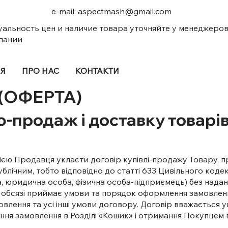
e-mail:
aspectmash@gmail.com
уальность цен и наличие товара уточняйте у менеджеро
пании
ІЯ
ПРО НАС
КОНТАКТИ
(ОФЕРТА)
ю-продаж і доставку товарі
ією Продавця укласти договір купівлі-продажу Товару, п
публічним, тобто відповідно до статті 633 Цивільного код
оба, юридична особа, фізична особа-підприємець) без на
обсязі приймає умови та порядок оформлення замовленн
мовлення та усі інші умови договору. Договір вважається
ння замовлення в Розділі «Кошик» і отримання Покупцем