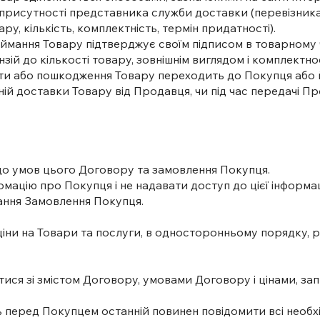
присутності представника служби доставки (перевізника)
у, кількість, комплектність, термін придатності).
иймання Товару підтверджує своїм підписом в товарному ч
зій до кількості товару, зовнішнім виглядом і комплектно
рати або пошкодження Товару переходить до Покупця аб
ній доставки Товару від Продавця, чи під час передачі П
і до умов цього Договору та замовлення Покупця.
рмацію про Покупця і не надавати доступ до цієї інформац
ання Замовлення Покупця.
ціни на Товари та послуги, в односторонньому порядку, ро
ися зі змістом Договору, умовами Договору і цінами, з
 перед Покупцем останній повинен повідомити всі необхі