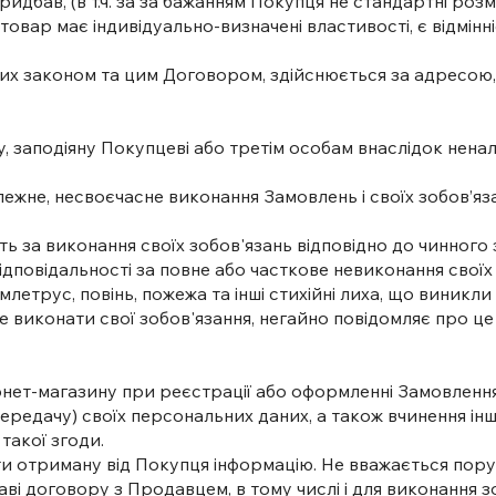
бав, (в т.ч. за за бажанням Покупця не стандартні розмі
 товар має індивідуально-визначені властивості, є відмін
них законом та цим Договором, здійснюється за адресою, 
ду, заподіяну Покупцеві або третім особам внаслідок нен
алежне, несвоєчасне виконання Замовлень і своїх зобов’
сть за виконання своїх зобов'язань відповідно до чинног
ідповідальності за повне або часткове невиконання свої
емлетрус, повінь, пожежа та інші стихійні лиха, що виникл
е виконати свої зобов'язання, негайно повідомляє про це
х
нтернет-магазину при реєстрації або оформленні Замовле
 передачу) своїх персональних даних, а також вчинення і
такої згоди.
ти отриману від Покупця інформацію. Не вважається пор
таві договору з Продавцем, в тому числі і для виконання 