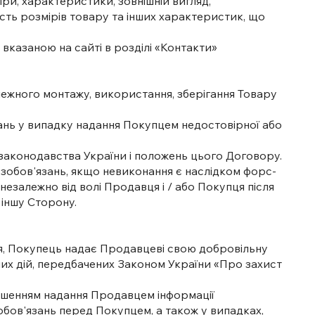
ри, характеристики, зовнішній вигляд,
ність розмірів товару та інших характеристик, що
вказаною на сайті в розділі «Контакти»
алежного монтажу, використання, зберігання Товару
язань у випадку надання Покупцем недостовірної або
о законодавства України і положень цього Договору.
х зобов'язань, якщо невиконання є наслідком форс-
и незалежно від волі Продавця і / або Покупця після
 іншу Сторону.
ння, Покупець надає Продавцеві свою добровільну
нших дій, передбачених Законом України «Про захист
ушенням надання Продавцем інформації
зобов'язань перед Покупцем, а також у випадках,