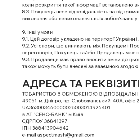
коли розкриття такої інформації встановлено 
8.3. Покупець несе відповідальність за підтрим
виконання або невиконання своїх зобов'язань у з
9. Інші умови
9.1. Цей договір укладено на території України 
9.2. Усі спори, що виникають між Покупцем і П
переговорів, Покупець та/або Продавець мають
9.3. Продавець має право вносити зміни до цьо
також можуть бути внесені за взаємною згодою
АДРЕСА ТА РЕКВІЗИ
ТОВАРИСТВО З ОБМЕЖЕНОЮ ВІДПОВІДАЛЬН
49051, м. Дніпро, пр. Слобожанський, 40А, офіс 
UA363003460000026003014926401
в АТ "СЕНС-БАНК" м.Київ
ЄДРПОУ 36841397
ІПН 368413904642
e-mail aspectmash@gmail.com