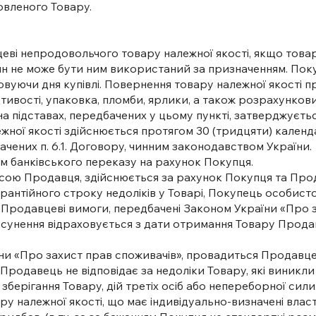
овленого Товару.
цеві непродовольчого товару належної якості, якщо това
ин не може бути ним використаний за призначенням. Пок
ховуючи дня купівлі. Повернення товару належної якості 
тивості, упаковка, пломби, ярлики, а також розрахунков
а підставах, передбачених у цьому пункті, затверджуєтьс
ежної якості здійснюється протягом 30 (тридцяти) кален
ених п. 6.1. Договору, чинним законодавством України.
ом банківського переказу на рахунок Покупця.
ресою Продавця, здійснюється за рахунок Покупця та Про
арантійного строку недоліків у Товарі, Покупець особисто
Продавцеві вимоги, передбачені Законом України «Про з
х усунення відраховується з дати отримання Товару Прод
аїни «Про захист прав споживачів», провадиться Продавц
родавець не відповідає за недоліки Товару, які виникли
ерігання Товару, дій третіх осіб або непереборної сили
ару належної якості, що має індивідуально-визначені вла