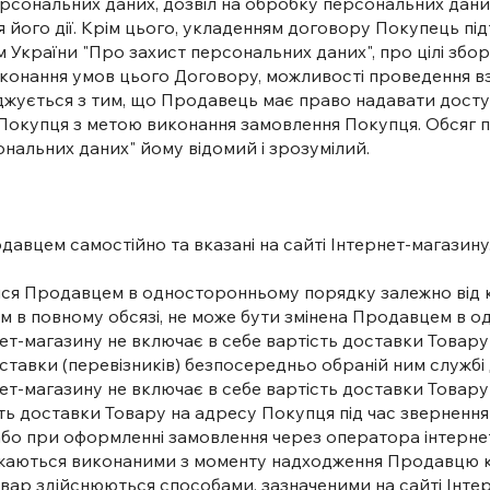
 персональних даних, дозвіл на обробку персональних дани
я його дії. Крім цього, укладенням договору Покупець пі
України "Про захист персональних даних", про цілі збору
онання умов цього Договору, можливості проведення вза
оджується з тим, що Продавець має право надавати досту
Покупця з метою виконання замовлення Покупця. Обсяг п
ональних даних" йому відомий і зрозумілий.
авцем самостійно та вказані на сайті Інтернет-магазину. 
тися Продавцем в односторонньому порядку залежно від 
ем в повному обсязі, не може бути змінена Продавцем в 
ернет-магазину не включає в себе вартість доставки Тов
ставки (перевізників) безпосередньо обраній ним службі 
рнет-магазину не включає в себе вартість доставки Товар
ть доставки Товару на адресу Покупця під час зверненн
або при оформленні замовлення через оператора інтерне
важаються виконаними з моменту надходження Продавцю к
вар здійснюються способами, зазначеними на сайті Інтерн