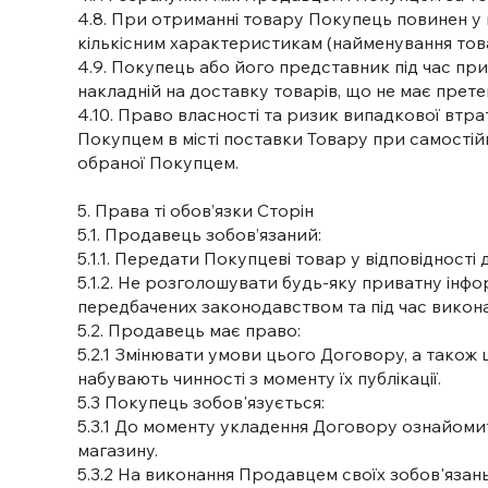
4.8. При отриманні товару Покупець повинен у 
кількісним характеристикам (найменування товар
4.9. Покупець або його представник під час пр
накладній на доставку товарів, що не має претен
4.10. Право власності та ризик випадкової вт
Покупцем в місті поставки Товару при самостій
обраної Покупцем.
5. Права ті обов’язки Сторін
5.1. Продавець зобов’язаний:
5.1.1. Передати Покупцеві товар у відповідност
5.1.2. Не розголошувати будь-яку приватну інфо
передбачених законодавством та під час викон
5.2. Продавець має право:
5.2.1 Змінювати умови цього Договору, а також 
набувають чинності з моменту їх публікації.
5.3 Покупець зобов'язується:
5.3.1 До моменту укладення Договору ознайомит
магазину.
5.3.2 На виконання Продавцем своїх зобов'язань