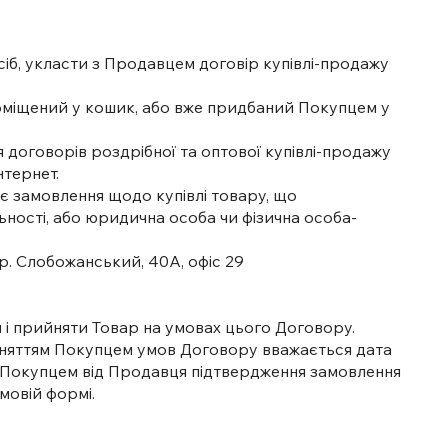
осіб, укласти з Продавцем договір купівлі-продажу
 поміщений у кошик, або вже придбаний Покупцем у
договорів роздрібної та оптової купівлі-продажу
тернет.
ує замовлення щодо купівлі товару, що
льності, або юридична особа чи фізична особа-
Слобожанський, 40А, офіс 29
и і прийняти Товар на умовах цього Договору.
йняттям Покупцем умов Договору вважається дата
я Покупцем від Продавця підтвердження замовлення
мовій формі.