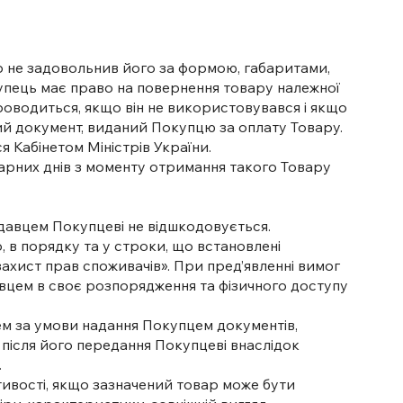
р не задовольнив його за формою, габаритами,
упець має право на повернення товару належної
проводиться, якщо він не використовувався і якщо
ий документ, виданий Покупцю за оплату Товару.
я Кабінетом Міністрів України.
дарних днів з моменту отримання такого Товару
давцем Покупцеві не відшкодовується.
, в порядку та у строки, що встановлені
ахист прав споживачів». При пред’явленні вимог
авцем в своє розпорядження та фізичного доступу
ем за умови надання Покупцем документів,
 після його передання Покупцеві внаслідок
.
стивості, якщо зазначений товар може бути