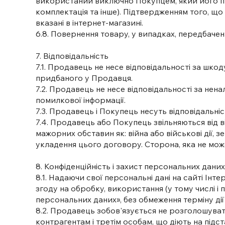
використаний виключно Покупцем, який його прид
комплектація та інше). Підтвердженням того, що
вказані в інтернет-магазині.
6.8. Повернення товару, у випадках, передбаче
7. Відповідальність
7.1. Продавець не несе відповідальності за шко
придбаного у Продавця.
7.2. Продавець не несе відповідальності за нен
помилкової інформації.
7.3. Продавець і Покупець несуть відповідальні
7.4. Продавець або Покупець звільняються від в
мажорних обставин як: війна або військові дії, з
укладення цього договору. Сторона, яка не мож
8. Конфіденційність і захист персональних дани
8.1. Надаючи свої персональні дані на сайті І
згоду на обробку, використання (у тому числі і
персональних даних», без обмеження терміну дії 
8.2. Продавець зобов'язується не розголошува
контрагентам і третім особам, що діють на підс