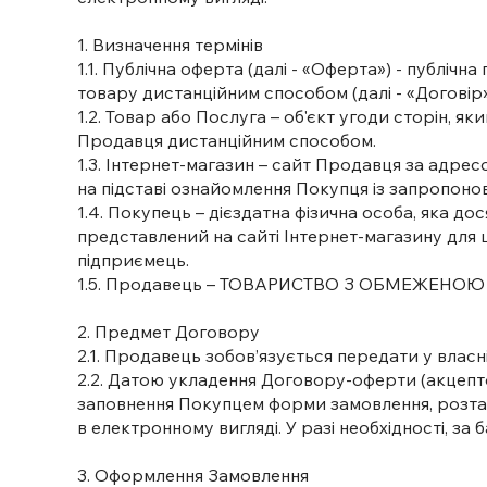
1. Визначення термінів
1.1. Публічна оферта (далі - «Оферта») - публі
товару дистанційним способом (далі - «Договір»)
1.2. Товар або Послуга – об'єкт угоди сторін, 
Продавця дистанційним способом.
1.3. Інтернет-магазин – сайт Продавця за адре
на підставі ознайомлення Покупця із запропон
1.4. Покупець – дієздатна фізична особа, яка д
представлений на сайті Інтернет-магазину для ц
підприємець.
1.5. Продавець – ТОВАРИСТВО З ОБМЕЖЕНОЮ В
2. Предмет Договору
2.1. Продавець зобов’язується передати у влас
2.2. Датою укладення Договору-оферти (акцеп
заповнення Покупцем форми замовлення, розташ
в електронному вигляді. У разі необхідності, з
3. Оформлення Замовлення