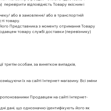
 перевірити відповідність Товару якісним і
еку/ або в замовленні/ або в транспортній
сті товару.
о його Представника з моменту отримання Товару
родавцем товару службі доставки (перевізнику)
ії третім особам, за винятком випадків,
зміщуючи їх на сайті Інтернет-магазину. Всі зміни
апропонованими Продавцем на сайті Інтернет-
дні дані, що однозначно ідентифікують його як