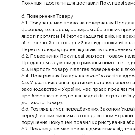
Покупця, і достатні для доставки Покупцеві зам
6. Повернення Товару
6.1. Покупець має право на повернення Продав
фасоном, кольором, розміром або з інших прич
якості протягом 14 (чотирнадцяти) днів, не вра
збережено його товарний вигляд, споживчі влас
Перелік товарів, що не підлягають поверненню н
6.2. Повернення Покупцеві вартості товару нал
Продавцем за умови дотримання вимог, передбач
6.3. Вартість товару підлягає поверненню шлях
6.4. Повернення Товару належної якості за ад
6.5. У разі виявлення протягом встановленого г
законодавством України, має право пред'явити 
про безоплатне усунення недоліків, строк на ї
до такого Товару.
6.6. Розгляд вимог, передбачених Законом Укр
передбачених чинним законодавством України. П
порушення Покупцем правил користування або зб
6.7. Покупець не має права відмовитися від тов