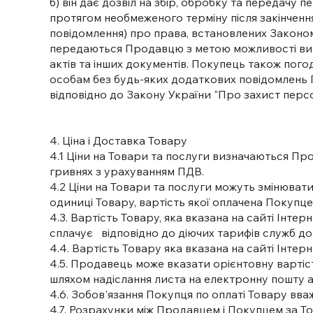
б) він дає дозвіл на збір, обробку та передачу
протягом необмеженого терміну після закінченн
повідомлення) про права, встановлених Законом 
передаються Продавцю з метою можливості вик
актів та інших документів. Покупець також пог
особам без будь-яких додаткових повідомлень 
відповідно до Закону України "Про захист перс
4. Ціна і Доставка Товару
4.1 Ціни на Товари та послуги визначаються Прод
гривнях з урахуванням ПДВ.
4.2 Ціни на Товари та послуги можуть змінюва
одиниці Товару, вартість якої оплачена Покупц
4.3. Вартість Товару, яка вказана на сайті Інт
сплачує відповідно до діючих тарифів служб до
4.4. Вартість Товару яка вказана на сайті Інте
4.5. Продавець може вказати орієнтовну вартіс
шляхом надіслання листа на електронну пошту 
4.6. Зобов'язання Покупця по оплаті Товару в
4.7. Розрахунки між Продавцем і Покупцем за То