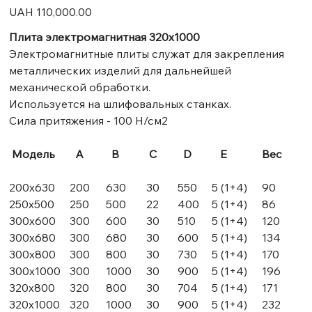
Price
UAH 110,000.00
Плита электромагнитная 320х1000
Электромагнитные плиты служат для закрепления
металлических изделий для дальнейшей
механической обработки.
Используется на шлифовальных станках.
Сила притяжения - 100 Н/см2
Модель
А
В
С
D
E
Вес
200х630
200
630
30
550
5 (1+4)
90
250х500
250
500
22
400
5 (1+4)
86
300х600
300
600
30
510
5 (1+4)
120
300х680
300
680
30
600
5 (1+4)
134
300х800
300
800
30
730
5 (1+4)
170
300х1000
300
1000
30
900
5 (1+4)
196
320х800
320
800
30
704
5 (1+4)
171
320х1000
320
1000
30
900
5 (1+4)
232