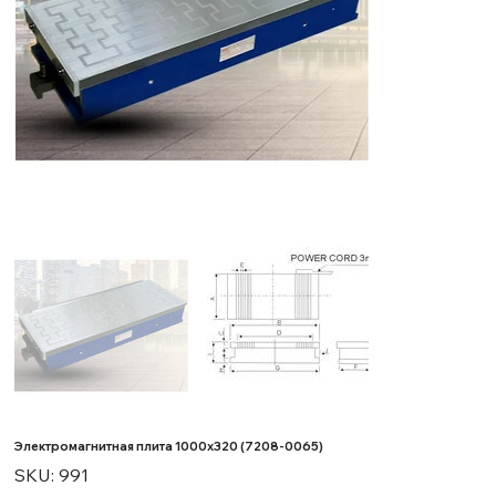
Электромагнитная плита 1000х320 (7208-0065)
SKU
SKU:
991
991