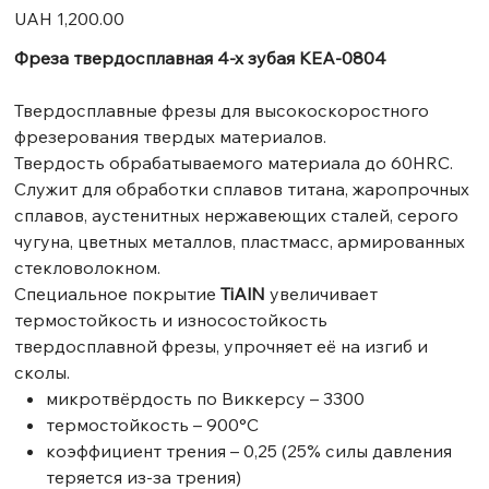
Price
UAH 1,200.00
Фреза твердосплавная 4-х зубая KЕA-0804
Твердосплавные фрезы для высокоскоростного
фрезерования твердых материалов.
Твердость обрабатываемого материала до 60HRC.
Служит для обработки сплавов титана, жаропрочных
сплавов, аустенитных нержавеющих сталей, серого
чугуна, цветных металлов, пластмасс, армированных
стекловолокном.
Специальное покрытие
TiAlN
увеличивает
термостойкость и износостойкость
твердосплавной фрезы, упрочняет её на изгиб и
сколы.
микротвёрдость по Виккерсу – 3300
термостойкость – 900°C
коэффициент трения – 0,25 (25% силы давления
теряется из-за трения)