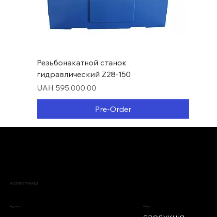
Резьбонакатной станок
гидравлический Z28-150
Price
UAH 595,000.00
Pre-Order
Нові надходження
АСПЕКТМАШ
Меню
Адреса