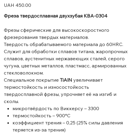
Price
UAH 450.00
Фреза твердосплавная двухзубая KBA-0304
Фрезы сферические для высокоскоростного
фрезерования твердых материалов.
Твердость обрабатываемого материала до 60HRC.
Служит для обработки сплавов титана, жаропрочных
сплавов, аустенитных нержавеющих сталей, серого
чугуна, цветных металлов, пластмасс, армированных
стекловолокном.
Специальное покрытие
TiAlN
увеличивает
термостойкость и износостойкость
твердосплавной фрезы, упрочняет её на изгиб и
сколы.
микротвёрдость по Виккерсу – 3300
термостойкость – 900°C
коэффициент трения – 0,25 (25% силы давления
теряется из-за трения)