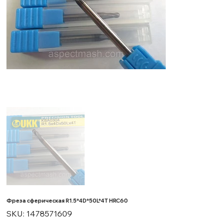
Фреза сферическая R1.5*4D*50L*4T HRC60
SKU
SKU:
1478571609
1478571609