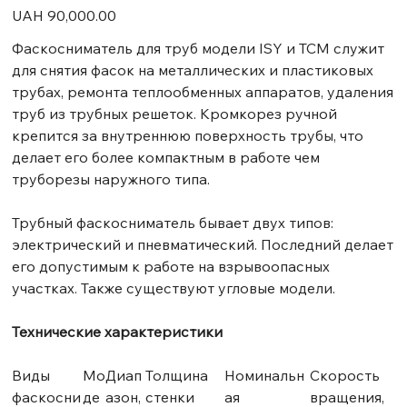
Price
UAH 90,000.00
Фаскосниматель для труб модели ISY и TCM служит
для снятия фасок на металлических и пластиковых
трубах, ремонта теплообменных аппаратов, удаления
труб из трубных решеток. Кромкорез ручной
крепится за внутреннюю поверхность трубы, что
делает его более компактным в работе чем
труборезы наружного типа.
Трубный фаскосниматель бывает двух типов:
электрический и пневматический. Последний делает
его допустимым к работе на взрывоопасных
участках. Также существуют угловые модели.
Технические характеристики
Виды
Мо
Диап
Толщина
Номинальн
Скорость
фаскосни
де
азон,
стенки
ая
вращения,