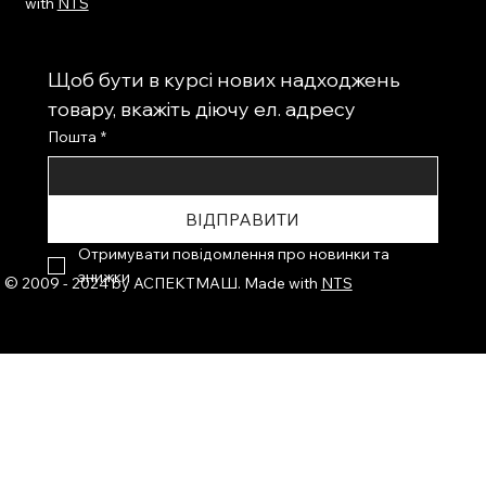
with
NTS
Щоб бути в курсі нових надходжень 
товару, вкажіть діючу ел. адресу
Пошта
*
ВІДПРАВИТИ
Отримувати повідомлення про новинки та 
знижки
© 2009 - 2024 by АСПЕКТМАШ. Made with
NTS