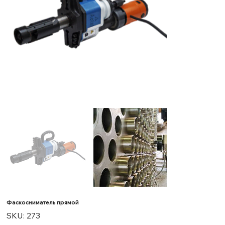
Фаскосниматель прямой
SKU
SKU:
273
273