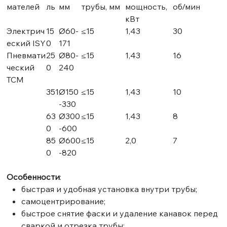
мателей
ль
мм
трубы, мм
мощность,
об/мин
кВт
Электрич
15
Ø60-
≤15
1,43
30
еский ISY
0
171
Пневмати
25
Ø80-
≤15
1,43
16
ческий
0
240
TCM
351
Ø150
≤15
1,43
10
-330
63
Ø300
≤15
1,43
8
0
-600
85
Ø600
≤15
2,0
7
0
-820
Особенности
:
быстрая и удобная установка внутри трубы;
самоцентрирование;
быстрое снятие фаски и удаление канавок перед
сваркой и отрезка трубы;