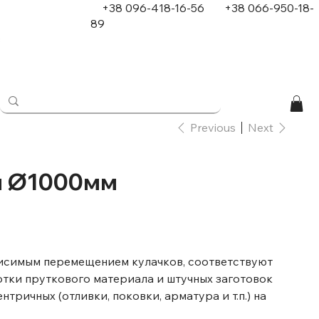
+38 096-418-16-56
+
38 066-950-18-
89
в
Previous
Next
й Ø1000мм
исимым перемещением кулачков, соответствуют
отки пруткового материала и штучных заготовок
ричных (отливки, поковки, арматура и т.п.) на