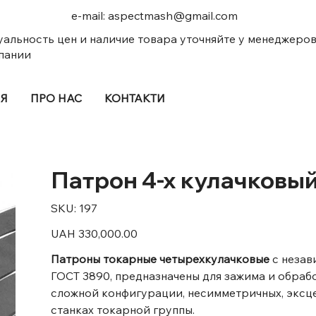
e-mail:
aspectmash@gmail.com
уальность цен и наличие товара уточняйте у менеджеро
пании
ІЯ
ПРО НАС
КОНТАКТИ
Патрон 4-х кулачковы
SKU
SKU:
197
197
Price
UAH 330,000.00
Патроны токарные четырехкулачковые
с незав
ГОСТ 3890, предназначены для зажима и обраб
сложной конфигурации, несимметричных, эксцент
станках токарной группы.