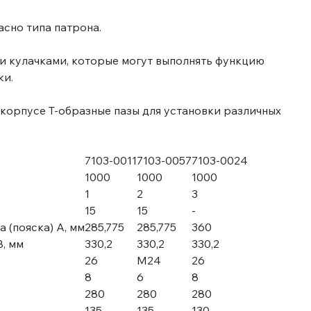
асно типа патрона.
и кулачками, которые могут выполнять функцию
ки.
 корпусе Т-образные пазы для установки различных
7103-0011
7103-0057
7103-0024
1000
1000
1000
1
2
3
15
15
-
(пояска) A, мм
285,775
285,775
360
, мм
330,2
330,2
330,2
26
М24
26
8
6
8
280
280
280
135
135
130