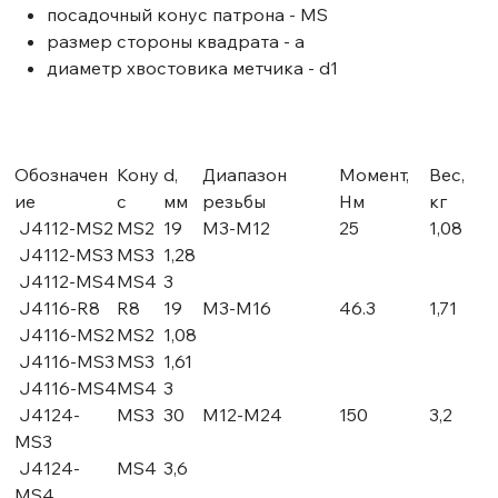
посадочный конус патрона - MS
размер стороны квадрата - a
диаметр хвостовика метчика - d1
Обозначен
Кону
d,
Диапазон
Момент,
Вес,
ие
с
мм
резьбы
Нм
кг
J4112-MS2
MS2
19
M3-M12
25
1,08
J4112-MS3
MS3
1,28
J4112-MS4
MS4
3
J4116-R8
R8
19
M3-M16
46.3
1,71
J4116-MS2
MS2
1,08
J4116-MS3
MS3
1,61
J4116-MS4
MS4
3
J4124-
MS3
30
M12-M24
150
3,2
MS3
J4124-
MS4
3,6
MS4