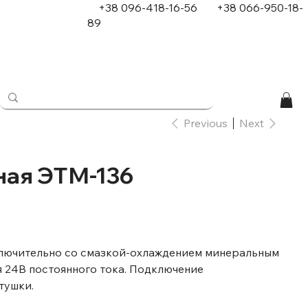
+38 096-418-16-56
+
38 066-950-18-
89
в
Previous
Next
ная ЭТМ-136
ключительно со смазкой-охлаждением минеральным
ия 24В постоянного тока. Подключение
тушки.