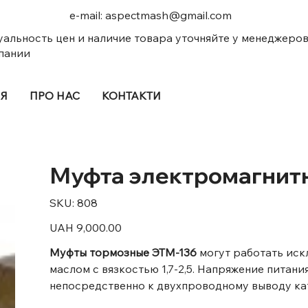
e-mail:
aspectmash@gmail.com
уальность цен и наличие товара уточняйте у менеджеро
пании
ІЯ
ПРО НАС
КОНТАКТИ
Муфта электромагнит
SKU
SKU:
808
808
Price
UAH 9,000.00
Муфты тормозные ЭТМ-136
могут работать ис
маслом с вязкостью 1,7-2,5. Напряжение питан
непосредственно к двухпроводному выводу ка