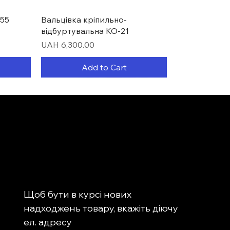
Quick View
55
Вальцівка кріпильно-
відбуртувальна КО-21
Price
UAH 6,300.00
Add to Cart
Щоб бути в курсі нових 
надходжень товару, вкажіть діючу 
Quick View
Quick View
Quick View
-0031
 для
ня
Головка револьверна
Ділильна головка PF70
Верстат для заточування
ел. адресу
2мм)
багатопозиційна BSV-N 200/25
свердловин MR-13Q (4-14ММ)