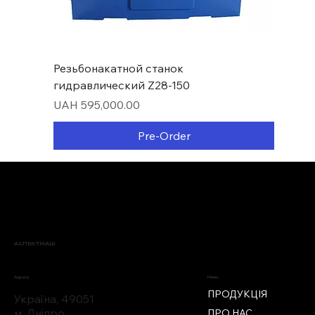
Резьбонакатной станок
гидравлический Z28-150
Price
UAH 595,000.00
Pre-Order
Нові надходження
АСПЕКТМАШ
Меню
Адреса
ПРОДУКЦІЯ
Україна, 49051
м. Дніпро
ПРО НАС