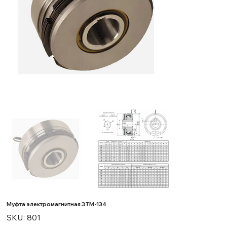
Муфта электромагнитная ЭТМ-134
SKU
SKU:
801
801