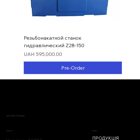
Резьбонакатной станок
гидравлический Z28-150
Price
UAH 595,000.00
Pre-Order
Нові надходження
АСПЕКТМАШ
Меню
Адреса
ПРОДУКЦІЯ