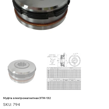
Муфта электромагнитная ЭТМ-132
SKU
SKU:
794
794