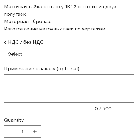
Маточная гайка к станку 1К62 состоит из двух
полугаек.
Материал - бронза.
Изготовление маточных гаек по чертежам.
с НДС / без НДС
Примечание к заказу (optional)
Up
to
500
characters.
0 / 500
Quantity