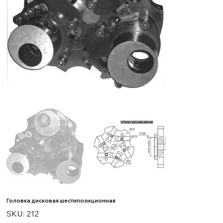
Головка дисковая шестипозиционная
SKU
SKU:
212
212