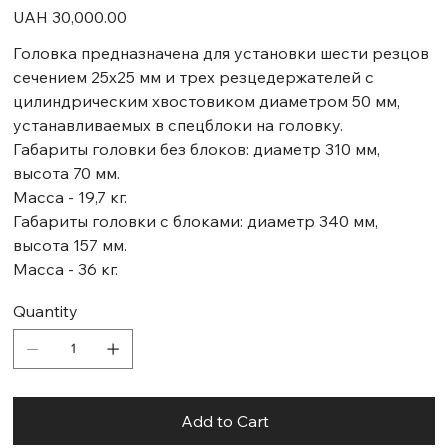
Price
UAH 30,000.00
Головка предназначена для установки шести резцов
сечением 25х25 мм и трех резцедержателей с
цилиндрическим хвостовиком диаметром 50 мм,
устанавливаемых в спецблоки на головку.
Габариты головки без блоков: диаметр 310 мм,
высота 70 мм.
Масса - 19,7 кг.
Габариты головки с блоками: диаметр 340 мм,
высота 157 мм.
Масса - 36 кг.
Quantity
Add to Cart