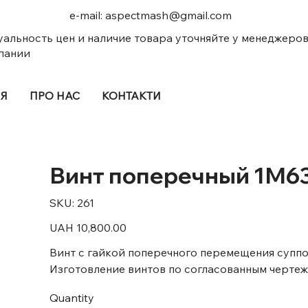
e-mail:
aspectmash@gmail.com
уальность цен и наличие товара уточняйте у менеджеро
пании
ІЯ
ПРО НАС
КОНТАКТИ
Винт поперечный 1М6
SKU
SKU:
261
261
Price
UAH 10,800.00
Винт с гайкой поперечного перемещения суппо
Изготовление винтов по согласованным чертеж
Quantity