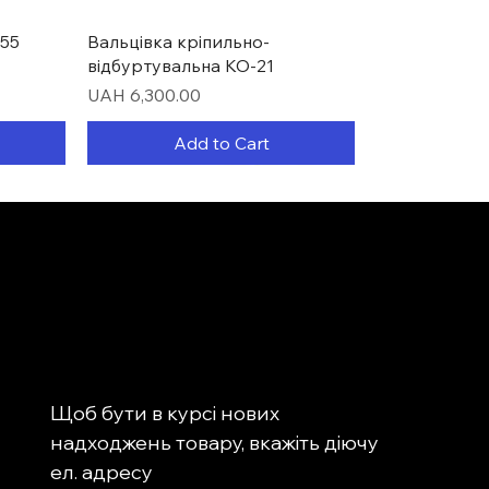
Quick View
55
Вальцівка кріпильно-
відбуртувальна КО-21
Price
UAH 6,300.00
Add to Cart
Щоб бути в курсі нових 
надходжень товару, вкажіть діючу 
Quick View
Quick View
Quick View
-0031
 для
ня
Головка револьверна
Ділильна головка PF70
Верстат для заточування
ел. адресу
2мм)
багатопозиційна BSV-N 200/25
свердловин MR-13Q (4-14ММ)