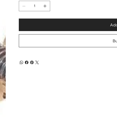
Add
B