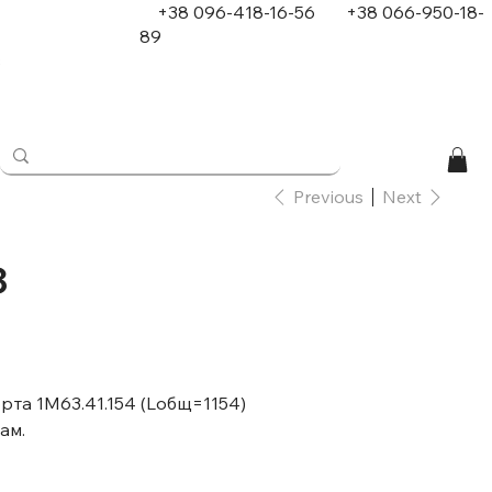
+38 096-418-16-56
+
38 066-950-18-
89
в
Previous
Next
3
рта 1М63.41.154 (Lобщ=1154)
ам.