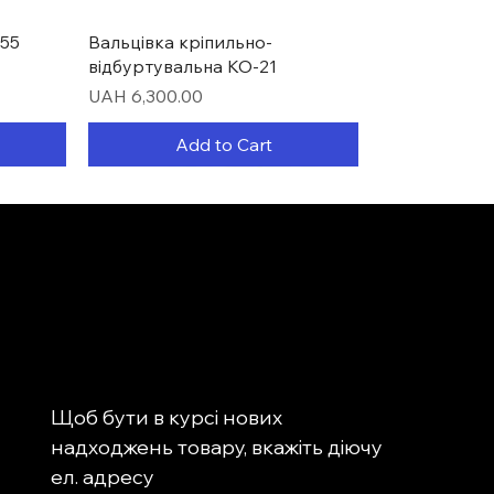
Quick View
55
Вальцівка кріпильно-
відбуртувальна КО-21
Price
UAH 6,300.00
Add to Cart
Щоб бути в курсі нових 
надходжень товару, вкажіть діючу 
Quick View
Quick View
Quick View
-0031
 для
ня
Головка револьверна
Ділильна головка PF70
Верстат для заточування
ел. адресу
2мм)
багатопозиційна BSV-N 200/25
свердловин MR-13Q (4-14ММ)