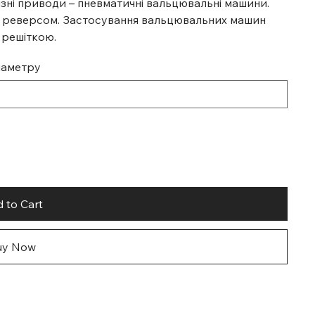
ні приводи – пневматичні вальцювальні машини.
а реверсом. Застосування вальцювальних машин
 решіткою.
иаметру
 to Cart
uy Now