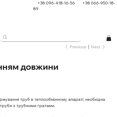
+38 096-418-16-56
+
38 066-950-18-
89
в
Previous
Next
нням довжини
мування труб в теплообмінному апараті, необхідна
 труби з трубними гратами.