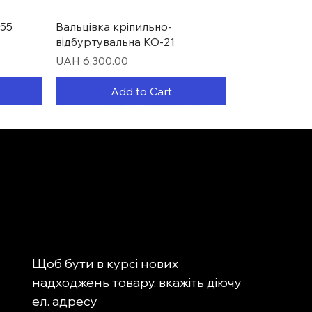
Quick View
55
Вальцівка кріпильно-
відбуртувальна КО-21
Price
UAH 6,300.00
Add to Cart
Щоб бути в курсі нових 
надходжень товару, вкажіть діючу 
Quick View
Quick View
Quick View
-0031
 для
ня
Головка револьверна
Ділильна головка PF70
Верстат для заточування
ел. адресу
2мм)
багатопозиційна BSV-N 200/25
свердловин MR-13Q (4-14ММ)