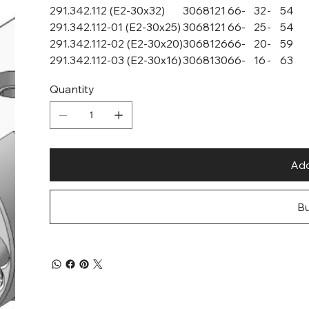
291.342.112 (E2-30x32)
30
68
121
66
-
32
-
54
291.342.112-01 (E2-30x25)
30
68
121
66
-
25
-
54
291.342.112-02 (E2-30x20)
30
68
126
66
-
20
-
59
291.342.112-03 (E2-30x16)
30
68
130
66
-
16
-
63
Quantity
Add
B