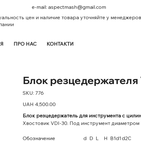
e-mail:
aspectmash@gmail.com
уальность цен и наличие товара уточняйте у менеджеро
пании
ІЯ
ПРО НАС
КОНТАКТИ
Блок резцедержателя 
SKU
SKU:
776
776
Price
UAH 4,500.00
Блок резцедержатель для инструмента с цили
Хвостовик VDI-30. Под инструмент диаметром 32
Обозначение
d
D
L
H
B1
d1
d2
C