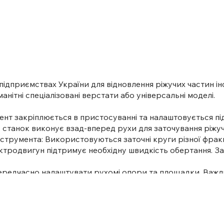
иємствах України для відновлення ріжучих частин інстр
анітні спеціалізовані верстати або універсальні моделі.
закріплюється в пристосуванні та налаштовується під
 станок виконує взад-вперед рухи для заточування ріжу
нструмента: Використовуються заточні круги різної фрак
ектродвигун підтримує необхідну швидкість обертання. З
ередчасно налаштувати рухомі опори та площадки. Важл
пошкодження інструменту та травмування.