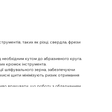
ументів, таких як різці, свердла, фрези
 необхідним кутом до абразивного круга.
чих кромок інструмента.
ції шліфувального зерна, забезпечуючи
ахисні щити мінімізують ризик отримання
иво врахувати, що роботу з обладнанням