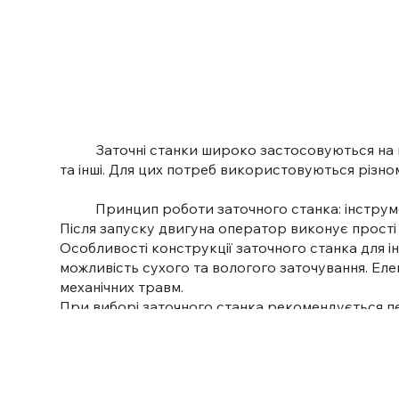
Заточні станки широко застосовуються на підпр
та інші. Для цих потреб використовуються різном
Принцип роботи заточного станка: інструмент 
Після запуску двигуна оператор виконує прості
Особливості конструкції заточного станка для і
можливість сухого та вологого заточування. Ел
механічних травм.
При виборі заточного станка рекомендується п
повинен проводити професіонал для уникнення 